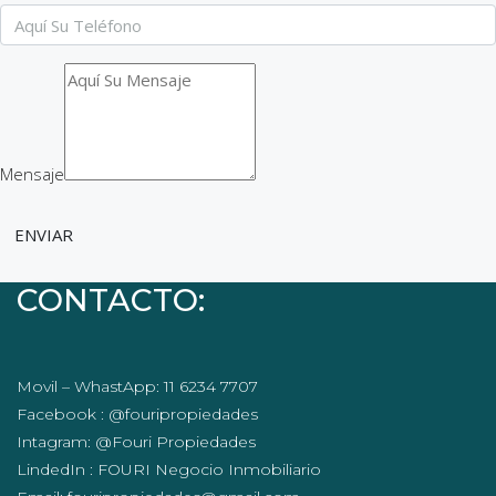
Mensaje
ENVIAR
CONTACTO:
Movil – WhastApp: 11 6234 7707
Facebook : @fouripropiedades
Intagram: @Fouri Propiedades
LindedIn : FOURI Negocio Inmobiliario